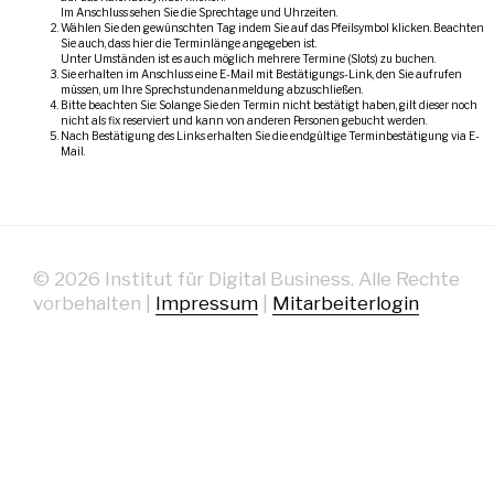
Im Anschluss sehen Sie die Sprechtage und Uhrzeiten.
Wählen Sie den gewünschten Tag indem Sie auf das Pfeilsymbol klicken. Beachten
Sie auch, dass hier die Terminlänge angegeben ist.
Unter Umständen ist es auch möglich mehrere Termine (Slots) zu buchen.
Sie erhalten im Anschluss eine E-Mail mit Bestätigungs-Link, den Sie aufrufen
müssen, um Ihre Sprechstundenanmeldung abzuschließen.
Bitte beachten Sie: Solange Sie den Termin nicht bestätigt haben, gilt dieser noch
nicht als fix reserviert und kann von anderen Personen gebucht werden.
Nach Bestätigung des Links erhalten Sie die endgültige Terminbestätigung via E-
Mail.
© 2026 Institut für Digital Business. Alle Rechte
vorbehalten |
Impressum
|
Mitarbeiterlogin