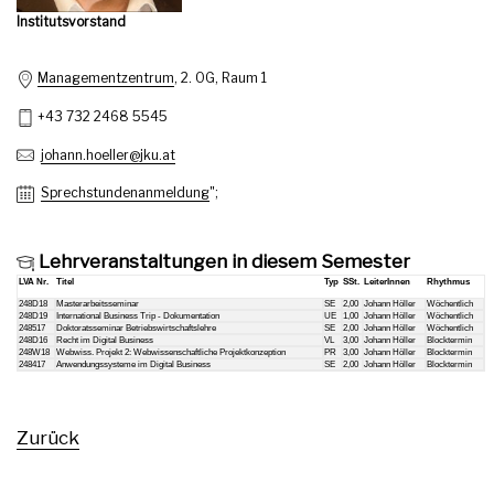
Institutsvorstand
Managementzentrum
, 2. OG, Raum 1
+43 732 2468 5545
johann.hoeller@jku.at
Sprechstundenanmeldung
";
Lehrveranstaltungen in diesem Semester
LVA Nr.
Titel
Typ
SSt.
LeiterInnen
Rhythmus
248D18
Masterarbeitsseminar
SE
2,00
Johann Höller
Wöchentlich
248D19
International Business Trip - Dokumentation
UE
1,00
Johann Höller
Wöchentlich
248517
Doktoratsseminar Betriebswirtschaftslehre
SE
2,00
Johann Höller
Wöchentlich
248D16
Recht im Digital Business
VL
3,00
Johann Höller
Blocktermin
248W18
Webwiss. Projekt 2: Webwissenschaftliche Projektkonzeption
PR
3,00
Johann Höller
Blocktermin
248417
Anwendungssysteme im Digital Business
SE
2,00
Johann Höller
Blocktermin
Zurück