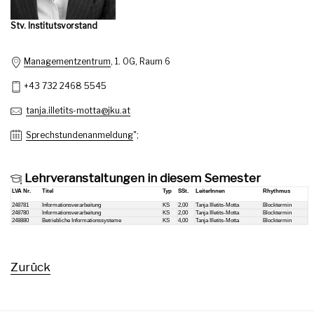
Stv. Institutsvorstand
Managementzentrum
, 1. OG, Raum 6
+43 732 2468 5545
tanja.illetits-motta@jku.at
Sprechstundenanmeldung
";
Lehrveranstaltungen in diesem Semester
LVA Nr.
Titel
Typ
SSt.
LeiterInnen
Rhythmus
248781
Informationsverarbeitung
KS
2,00
Tanja Illetits-Motta
Blocktermin
248780
Informationsverarbeitung
KS
2,00
Tanja Illetits-Motta
Blocktermin
248880
Betriebliche Informationssysteme
KS
4,00
Tanja Illetits-Motta
Blocktermin
Zurück